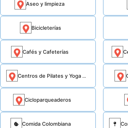
Aseo y limpieza
3420
Bicicleterías
1816
Cafés y Cafeterías
C
4955
Centros de Pilates y Yoga
Cicloparqueaderos
64
Comida Colombiana
Com
430