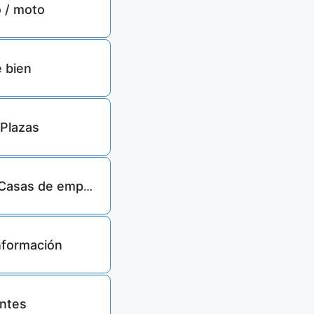
o / moto
68649
e bien
33284
 Plazas
3624
Casas de empeño
nformación
29
ntes
28229