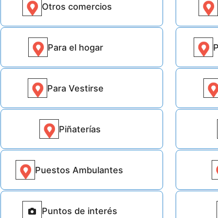
Otros comercios
3933
Para el hogar
P
23979
Para Vestirse
45903
Piñaterías
315
Puestos Ambulantes
634
Puntos de interés
640