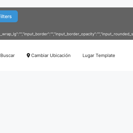
lters
_wrap_lg":"","input_border":"","input_border_opacity":"","input_rounded_size
Buscar
Cambiar Ubicación
Lugar Template