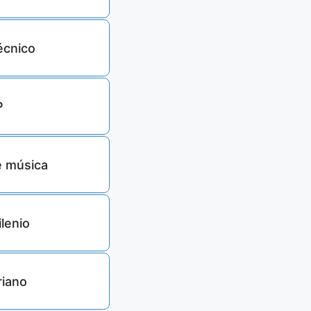
écnico
10457
P
5619
e música
103
lenio
210
riano
224