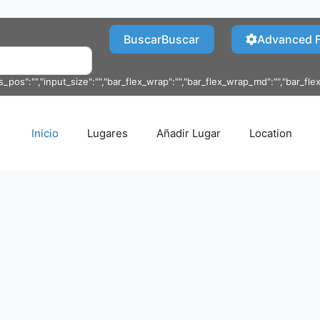
Buscar
Buscar
Advanced Fi
s_pos":"","input_size":"","bar_flex_wrap":"","bar_flex_wrap_md":"","bar_flex
Inicio
Lugares
Añadir Lugar
Location