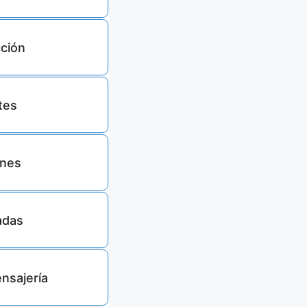
ción
19943
tes
1250
ones
3493
adas
282
nsajería
6271