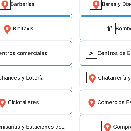
Barberías
Bares y Di
215
Bicitaxis
Bomb
96
entros comerciales
Centros de E
1472
Chances y Lotería
Chatarrería y
4793
Ciclotalleres
Comercios Es
67
isarías y Estaciones de policía
Compr