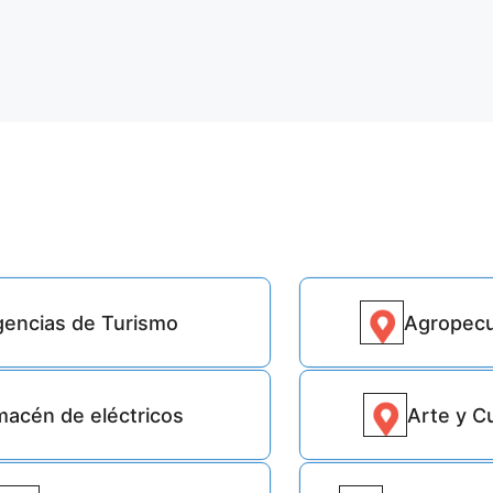
encias de Turismo
Agropecu
5833
macén de eléctricos
Arte y C
5320