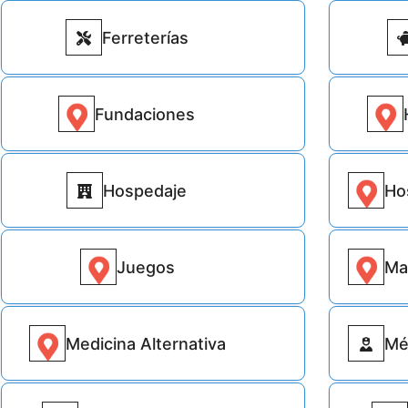
Ferreterías
6425
Fundaciones
2636
Hospedaje
Hosp
3097
Juegos
Man
4861
Medicina Alternativa
Mé
1054