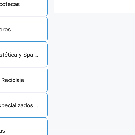
scotecas
9629
eros
79
stética y Spa
 Reciclaje
1484
pecializados
as
32479