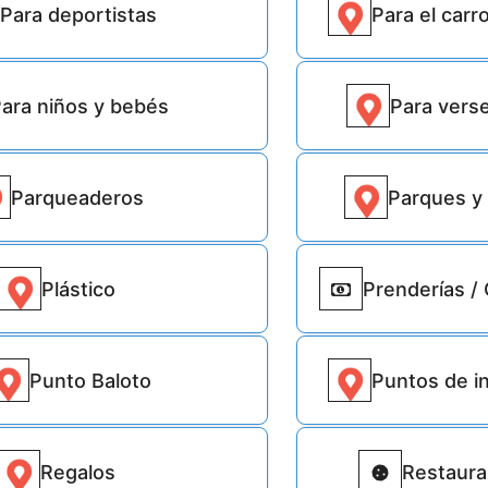
Para deportistas
Para el carr
1830
ara niños y bebés
Para vers
6613
Parqueaderos
Parques y
2084
Plástico
Prenderías / 
2441
Punto Baloto
Puntos de i
3
Regalos
Restaura
6860