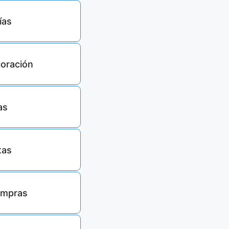
ías
1879
oración
78139
as
5540
tas
10178
ompras
201