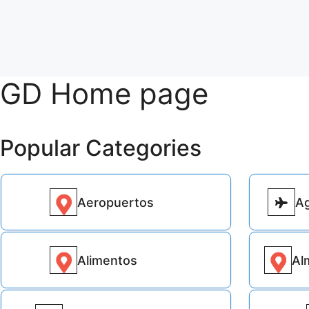
GD Home page
Popular Categories
Aeropuertos
Ag
42
Alimentos
Al
98497