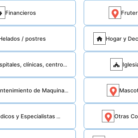
Financieros
Fruter
28495
Helados / postres
Hogar y Dec
11112
itales, clínicas, centros de salud
Iglesi
tenimiento de Maquinaria
Masco
dicos y Especialistas
Otras C