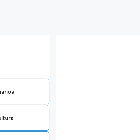
arios
4387
ultura
3500