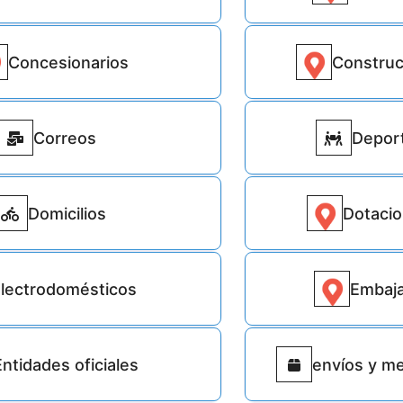
Concesionarios
Construc
914
Correos
Depor
6266
Domicilios
Dotaci
1121
lectrodomésticos
Embaj
4672
Entidades oficiales
envíos y me
1140