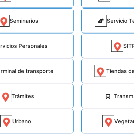
Seminarios
Servicio T
50
rvicios Personales
SIT
95173
rminal de transporte
Tiendas d
82
Trámites
Transmi
287
Urbano
Vegeta
1773