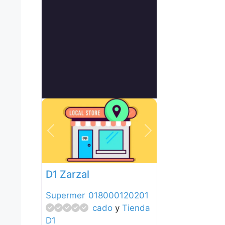
Anterior
Siguiente
D1 Zarzal
Supermer
018000120201
cado
y
Tienda
D1