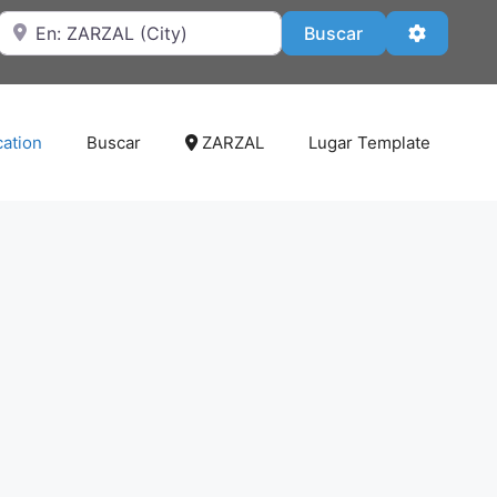
Cerca de
Buscar
Advanced
Buscar
cation
Buscar
ZARZAL
Lugar Template