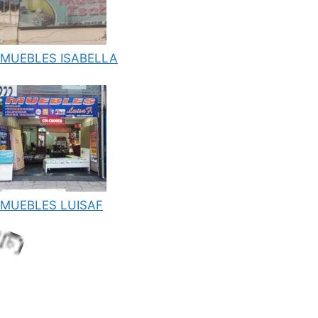
MUEBLES ISABELLA
.
MUEBLES LUISAF
.
i
L
o
a
d
n
g
.