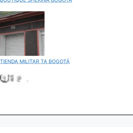
TIENDA MILITAR TA BOGOTÁ
L
i
.
a