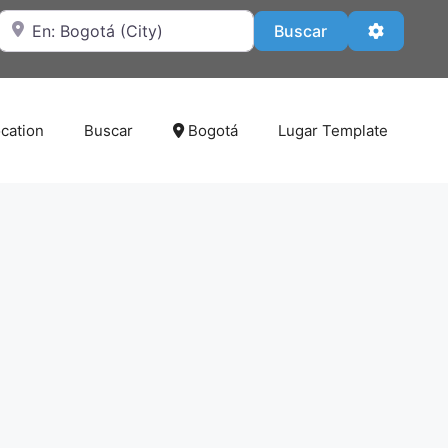
Cerca de
Buscar
Advanced
Buscar
cation
Buscar
Bogotá
Lugar Template