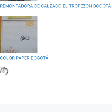
REMONTADORA DE CALZADO EL TROPEZON BOGOTÁ
.
COLOR PAPER BOGOTÁ
.
i
L
o
a
d
n
g
.