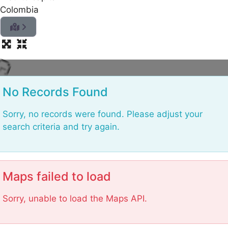
g
Colombia
n
i
d
a
o
L
No Records Found
Sorry, no records were found. Please adjust your
search criteria and try again.
Maps failed to load
Sorry, unable to load the Maps API.