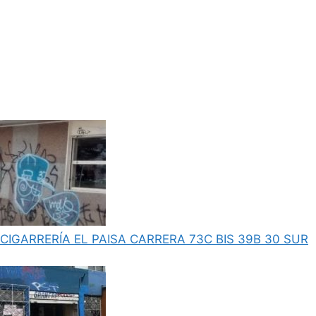
CIGARRERÍA EL PAISA CARRERA 73C BIS 39B 30 SUR