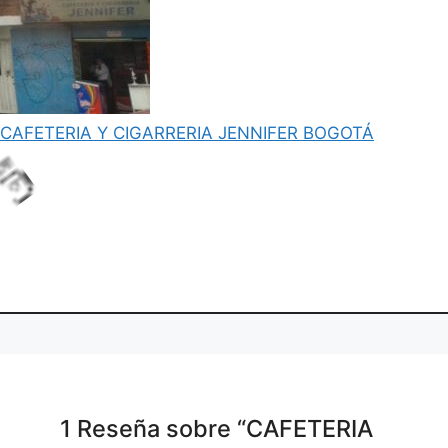
CAFETERIA Y CIGARRERIA JENNIFER BOGOTÁ
i
.
L
o
d
g
.
a
n
.
1 Reseña
sobre
“CAFETERIA