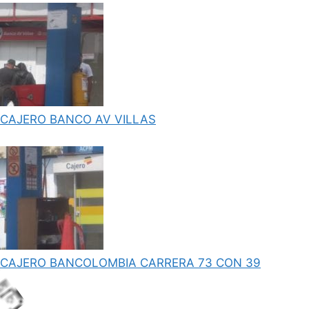
CAJERO BANCO AV VILLAS
.
CAJERO BANCOLOMBIA CARRERA 73 CON 39
.
i
L
o
a
d
n
g
.