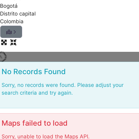
.
Bogotá
.
.
Distrito capital
g
Colombia
n
i
d
a
o
L
No Records Found
Sorry, no records were found. Please adjust your
search criteria and try again.
Maps failed to load
Sorry, unable to load the Maps API.