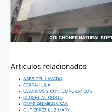
COLCHONES NATURAL SOF
Articulos relacionados
ASES DEL LAVADO
CERRAHUILA
CLASICOS Y CONTEMPORANEOS
CLOSET AL COSTO
DIVER QUIMICOS SAS
GUTIERREZ LUZ MARY