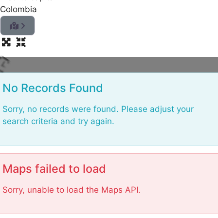
n
Colombia
i
d
a
o
L
No Records Found
Sorry, no records were found. Please adjust your
search criteria and try again.
Maps failed to load
Sorry, unable to load the Maps API.