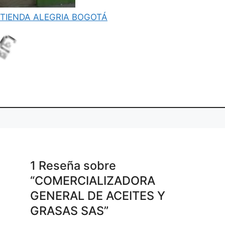
..
TIENDA ALEGRIA BOGOTÁ
ng.
adi
Lo
1 Reseña
sobre
“COMERCIALIZADORA
GENERAL DE ACEITES Y
GRASAS SAS”