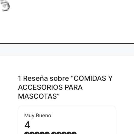
i
.
L
o
d
g
.
a
n
.
1 Reseña
sobre
“COMIDAS Y
ACCESORIOS PARA
MASCOTAS”
Muy Bueno
4