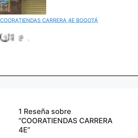
COORATIENDAS CARRERA 4E BOGOTÁ
L
o
d
i
g
.
a
n
1 Reseña
sobre
“COORATIENDAS CARRERA
4E”