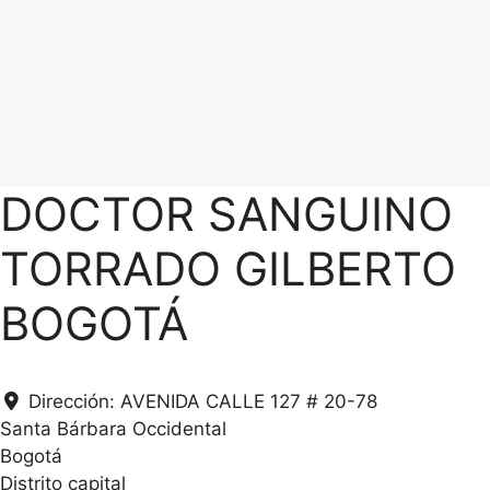
DOCTOR SANGUINO
TORRADO GILBERTO
BOGOTÁ
Dirección:
AVENIDA CALLE 127 # 20-78
.
Santa Bárbara Occidental
.
Bogotá
.
Distrito capital
g