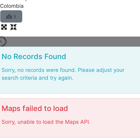
Colombia
n
i
d
a
o
L
No Records Found
Sorry, no records were found. Please adjust your
search criteria and try again.
Maps failed to load
Sorry, unable to load the Maps API.