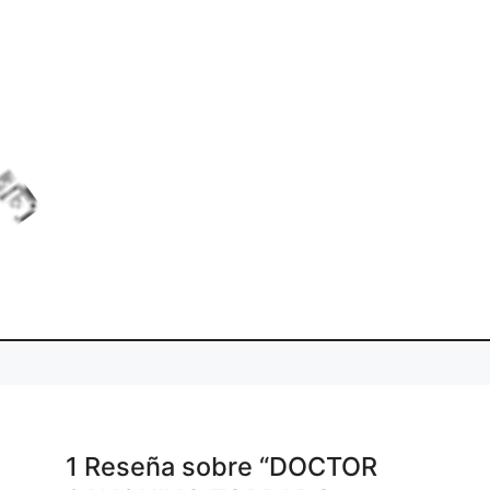
.
.
di
L
o
a
n
g
.
1 Reseña
sobre
“DOCTOR