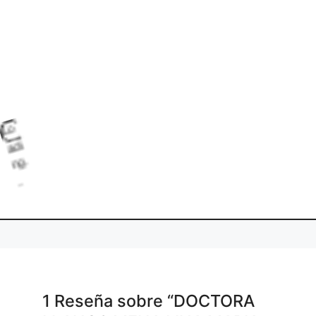
L
o
d
g
a
1 Reseña
sobre
“DOCTORA