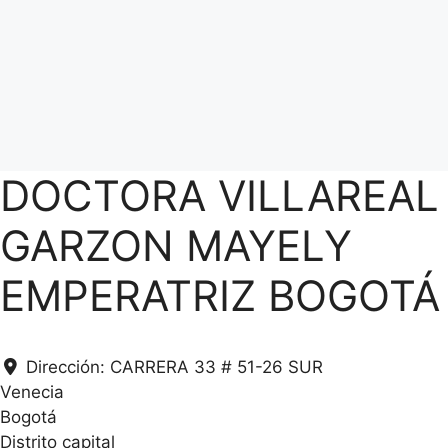
DOCTORA VILLAREAL
GARZON MAYELY
EMPERATRIZ BOGOTÁ
.
Dirección:
CARRERA 33 # 51-26 SUR
.
Venecia
.
Bogotá
g
Distrito capital