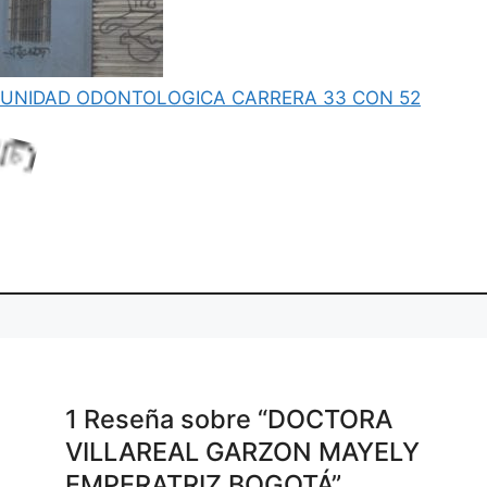
..
UNIDAD ODONTOLOGICA CARRERA 33 CON 52
g.
di
L
o
a
n
1 Reseña
sobre
“DOCTORA
VILLAREAL GARZON MAYELY
EMPERATRIZ BOGOTÁ”