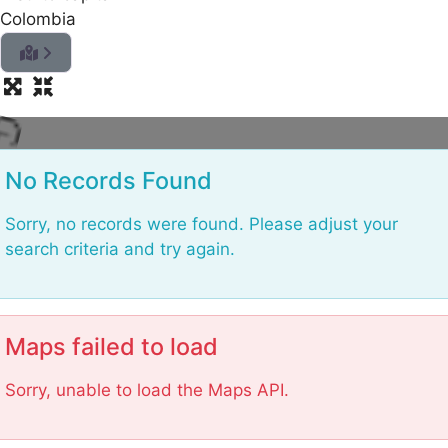
n
Colombia
i
d
a
o
L
No Records Found
Sorry, no records were found. Please adjust your
search criteria and try again.
Maps failed to load
Sorry, unable to load the Maps API.