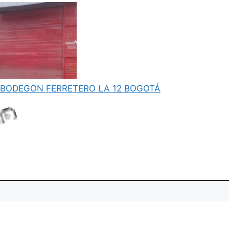
.
BODEGON FERRETERO LA 12 BOGOTÁ
n
a
L
o
d
i
g
.