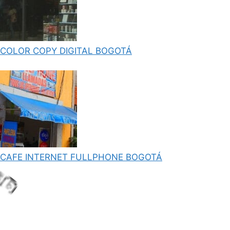
COLOR COPY DIGITAL BOGOTÁ
CAFE INTERNET FULLPHONE BOGOTÁ
.
.
in
L
o
a
d
g
.