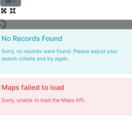
g
n
i
d
a
o
L
No Records Found
Sorry, no records were found. Please adjust your
search criteria and try again.
Maps failed to load
Sorry, unable to load the Maps API.