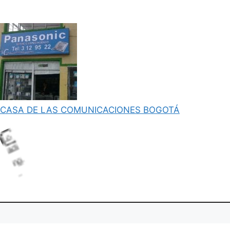
CASA DE LAS COMUNICACIONES BOGOTÁ
L
o
d
i
g
.
a
n