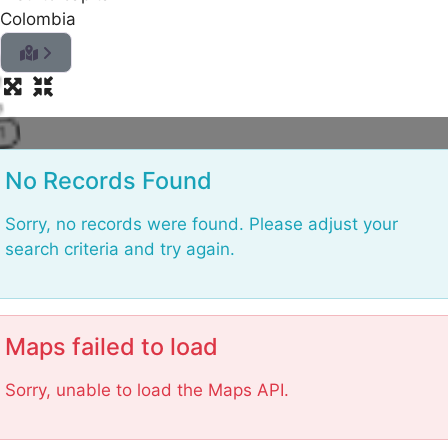
Colombia
.
.
.
g
n
i
d
a
o
L
No Records Found
Sorry, no records were found. Please adjust your
search criteria and try again.
Maps failed to load
Sorry, unable to load the Maps API.