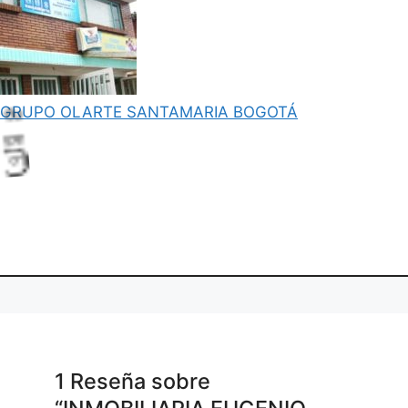
GRUPO OLARTE SANTAMARIA BOGOTÁ
.
g
.
i
.
L
oa
d
n
1 Reseña
sobre