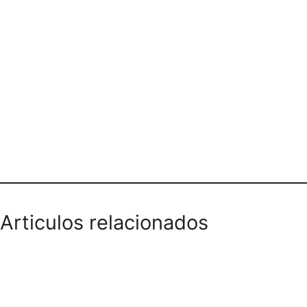
INMOBILIARIA EUGENIO SUAREZ Y
CIA LTDA
Articulos relacionados