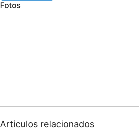
Fotos
INTERNET LLAMADAS RECARGAS
CALLE 59C CON 89A BOGOTÁ
Articulos relacionados