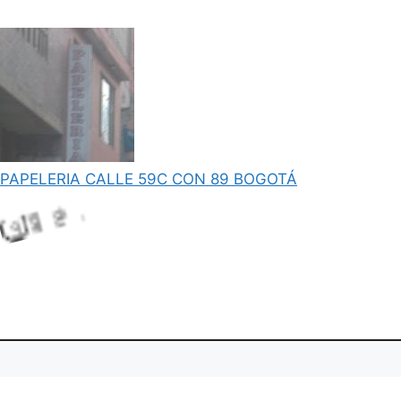
PAPELERIA CALLE 59C CON 89 BOGOTÁ
L
o
d
g
a