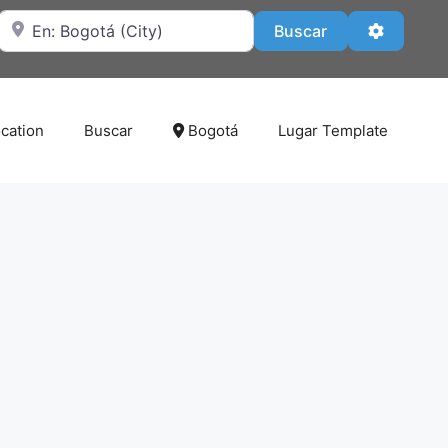
Cerca de
Buscar
Advanced
Buscar
cation
Buscar
Bogotá
Lugar Template