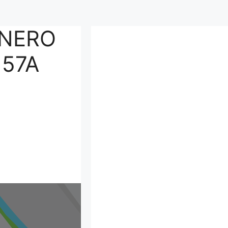
ONERO
 57A