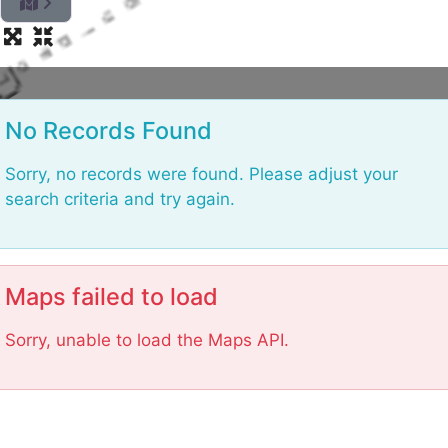
L
o
No Records Found
a
d
Sorry, no records were found. Please adjust your
i
search criteria and try again.
n
g
.
.
Maps failed to load
.
Sorry, unable to load the Maps API.