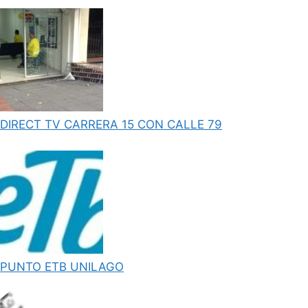
DIRECT TV CARRERA 15 CON CALLE 79
PUNTO ETB UNILAGO
L
o
d
i
g
.