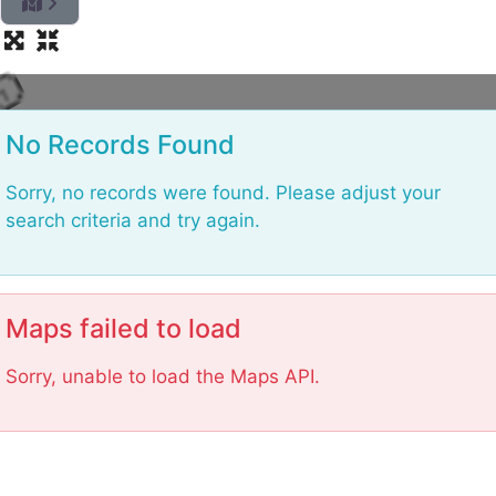
.
.
g
n
i
d
a
o
L
No Records Found
Sorry, no records were found. Please adjust your
search criteria and try again.
Maps failed to load
Sorry, unable to load the Maps API.