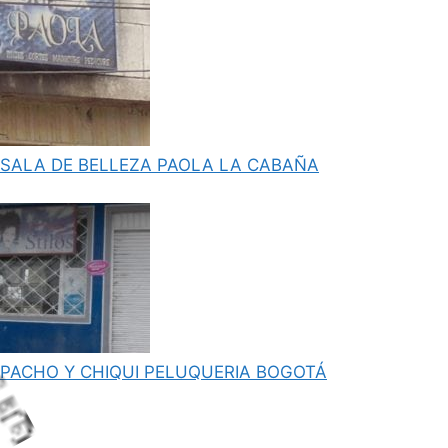
SALA DE BELLEZA PAOLA LA CABAÑA
PACHO Y CHIQUI PELUQUERIA BOGOTÁ
.
g
.
i
.
L
oa
d
n