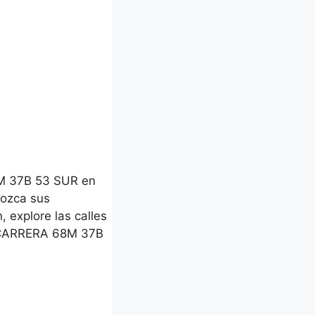
M 37B 53 SUR en
nozca sus
, explore las calles
 CARRERA 68M 37B