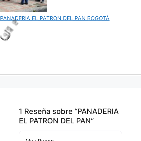
PANADERIA EL PATRON DEL PAN BOGOTÁ
L
o
a
n
g
.
di
.
.
1 Reseña
sobre
“PANADERIA
EL PATRON DEL PAN”
Muy Bueno