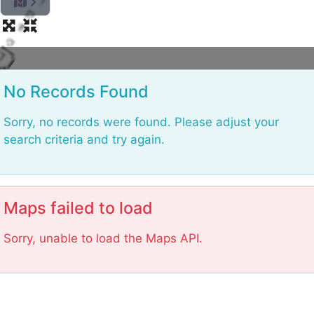
L
o
a
No Records Found
d
i
Sorry, no records were found. Please adjust your
n
search criteria and try again.
g
.
.
.
Maps failed to load
Sorry, unable to load the Maps API.