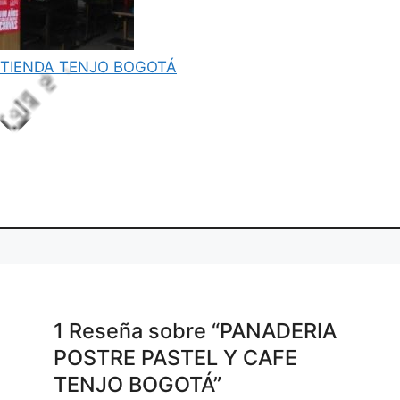
TIENDA TENJO BOGOTÁ
Lo
adi
ng.
.
1 Reseña
sobre
“PANADERIA
POSTRE PASTEL Y CAFE
TENJO BOGOTÁ”