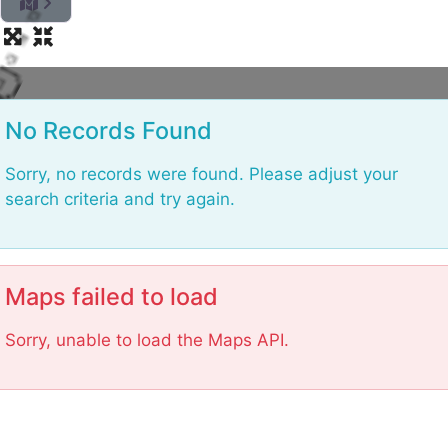
L
o
a
No Records Found
d
i
Sorry, no records were found. Please adjust your
n
search criteria and try again.
g
.
.
.
Maps failed to load
Sorry, unable to load the Maps API.