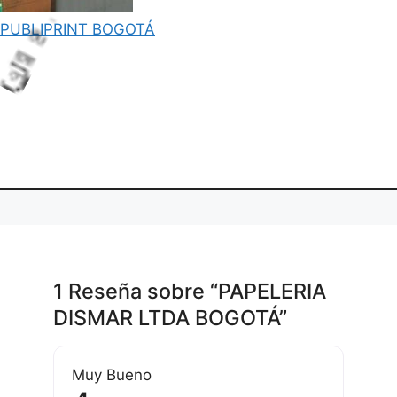
PUBLIPRINT BOGOTÁ
L
o
a
n
g
.
di
.
.
1 Reseña
sobre
“PAPELERIA
DISMAR LTDA BOGOTÁ”
Muy Bueno