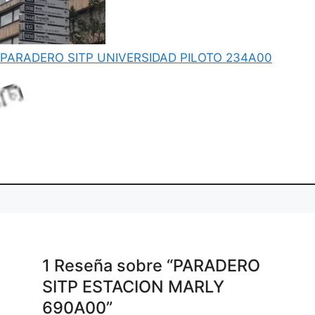
.
PARADERO SITP UNIVERSIDAD PILOTO 234A00
n
a
L
o
d
i
g
.
1 Reseña
sobre
“PARADERO
SITP ESTACION MARLY
690A00”