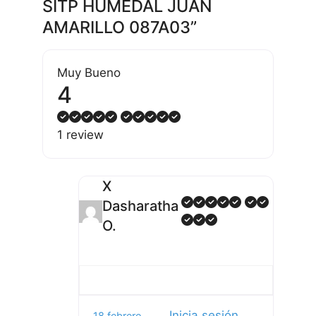
SITP HUMEDAL JUAN
AMARILLO 087A03”
Muy Bueno
4
1 review
X
Dasharatha
O.
Inicia sesión
18 febrero,