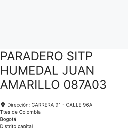
PARADERO SITP
HUMEDAL JUAN
AMARILLO 087A03
Dirección:
CARRERA 91 - CALLE 96A
Ttes de Colombia
Bogotá
Distrito capital