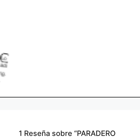
L
i
.
a
1 Reseña
sobre
“PARADERO