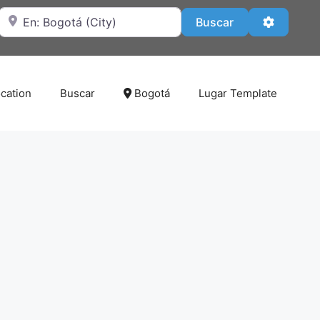
Cerca de
Buscar
Advanced
Buscar
cation
Buscar
Bogotá
Lugar Template