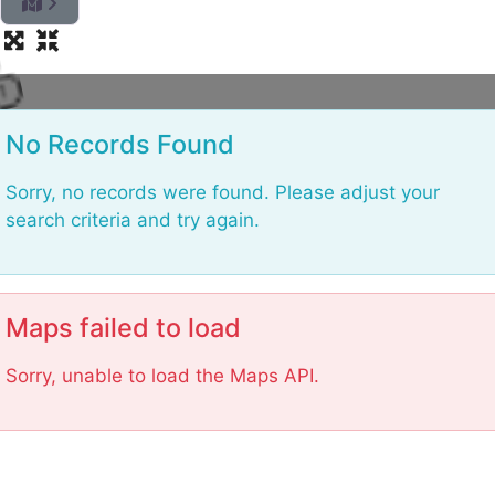
.
g
.
n
.
d
a
o
i
L
No Records Found
Sorry, no records were found. Please adjust your
search criteria and try again.
Maps failed to load
Sorry, unable to load the Maps API.