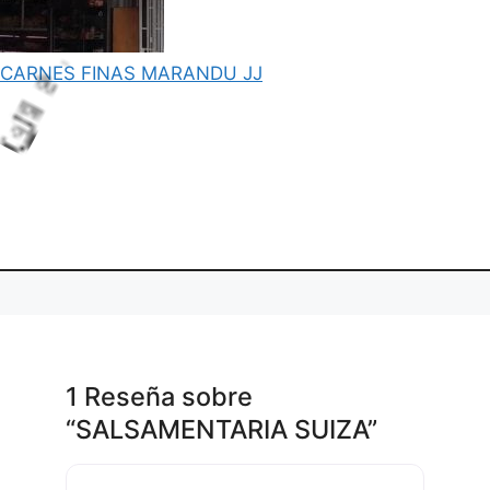
CARNES FINAS MARANDU JJ
.
i
L
o
a
d
n
g
.
.
1 Reseña
sobre
“SALSAMENTARIA SUIZA”