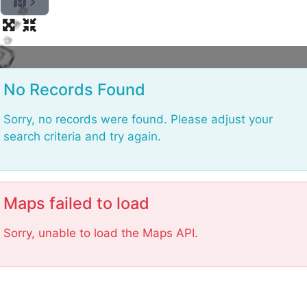
.
g
.
n
.
d
a
i
o
L
No Records Found
Sorry, no records were found. Please adjust your
search criteria and try again.
Maps failed to load
Sorry, unable to load the Maps API.