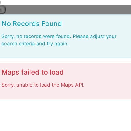
L
o
a
d
No Records Found
i
n
g
.
.
Sorry, no records were found. Please adjust your
.
search criteria and try again.
Maps failed to load
Sorry, unable to load the Maps API.