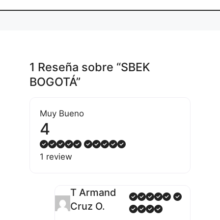
1 Reseña
sobre
“SBEK
BOGOTÁ”
Muy Bueno
4
1 review
T Armand
Cruz O.