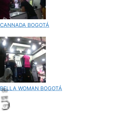
CANNADA BOGOTÁ
BELLA WOMAN BOGOTÁ
L
o
a
d
n
g
.
i
.
.