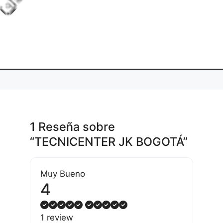
L
o
d
i
g
.
a
n
1 Reseña
sobre
“TECNICENTER JK BOGOTÁ”
Muy Bueno
4
1 review