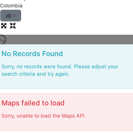
.
Colombia
.
g
n
i
d
a
o
L
No Records Found
Sorry, no records were found. Please adjust your
search criteria and try again.
Maps failed to load
Sorry, unable to load the Maps API.