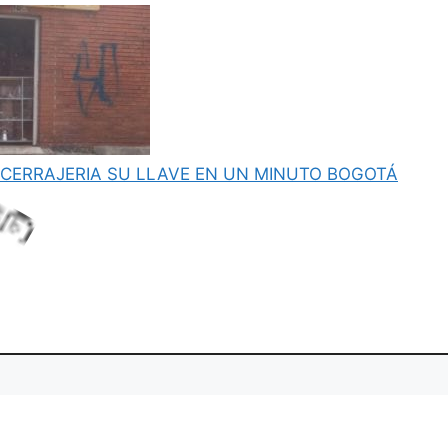
CERRAJERIA SU LLAVE EN UN MINUTO BOGOTÁ
.
..
i
L
o
a
d
n
g