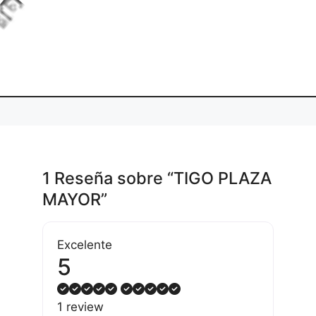
L
o
d
i
g
.
a
n
1 Reseña
sobre
“TIGO PLAZA
MAYOR”
Excelente
5
1 review