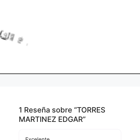
Lo
adi
ng.
..
1 Reseña
sobre
“TORRES
MARTINEZ EDGAR”
Excelente