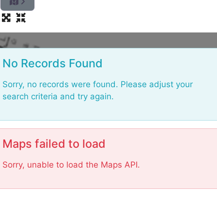
L
o
No Records Found
a
d
Sorry, no records were found. Please adjust your
i
search criteria and try again.
n
g
.
.
Maps failed to load
.
Sorry, unable to load the Maps API.