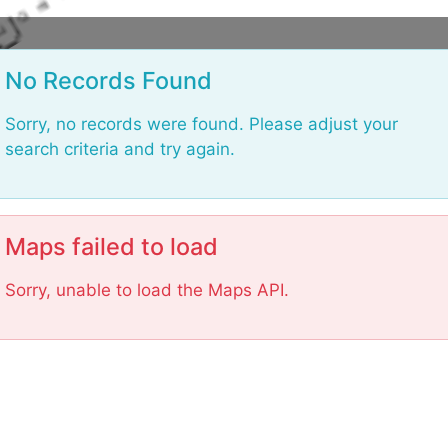
L
o
a
d
in
No Records Found
g
.
.
.
Sorry, no records were found. Please adjust your
search criteria and try again.
Maps failed to load
Sorry, unable to load the Maps API.