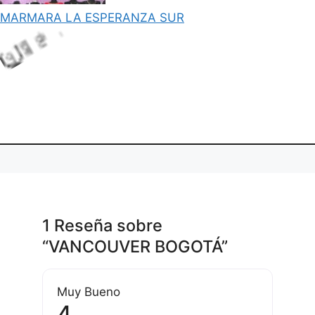
MARMARA LA ESPERANZA SUR
o
a
d
n
g
.
i
L
.
.
1 Reseña
sobre
“VANCOUVER BOGOTÁ”
Muy Bueno
4