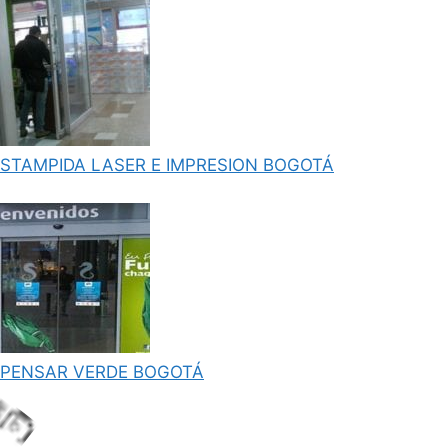
STAMPIDA LASER E IMPRESION BOGOTÁ
PENSAR VERDE BOGOTÁ
.
..
i
L
o
a
d
n
g