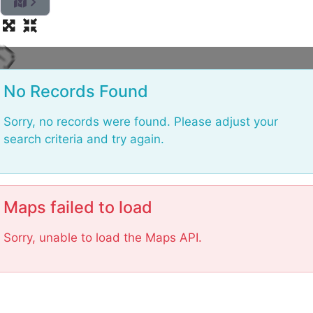
n
i
d
a
o
L
No Records Found
Sorry, no records were found. Please adjust your
search criteria and try again.
Maps failed to load
Sorry, unable to load the Maps API.