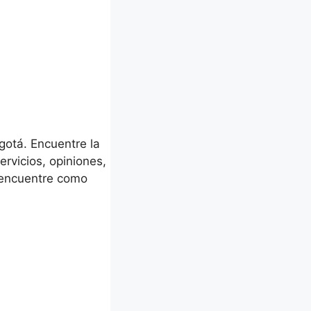
otá. Encuentre la
rvicios, opiniones,
o encuentre como