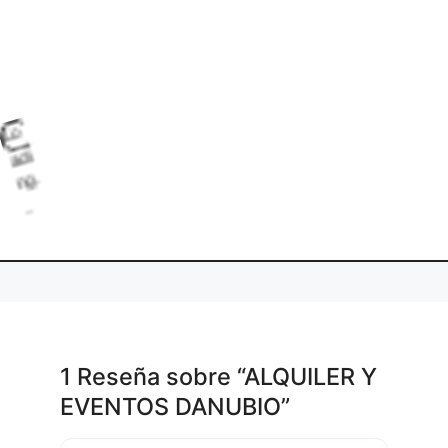
L
o
d
i
g
.
a
n
1 Reseña
sobre
“ALQUILER Y
EVENTOS DANUBIO”