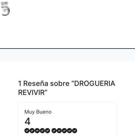
.
.
in
L
o
a
d
g
.
1 Reseña
sobre
“DROGUERIA
REVIVIR”
Muy Bueno
4