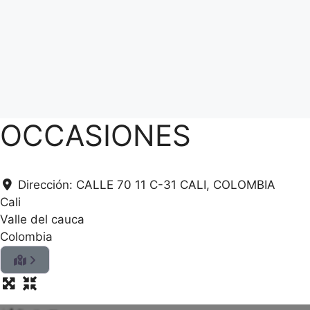
OCCASIONES
Dirección:
CALLE 70 11 C-31 CALI, COLOMBIA
Cali
Valle del cauca
Colombia
.
.
.
g
n
i
d
a
o