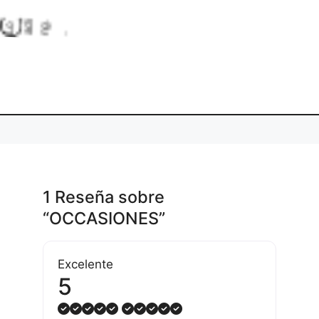
.
.
in
L
o
a
d
g
.
1 Reseña
sobre
“OCCASIONES”
Excelente
5