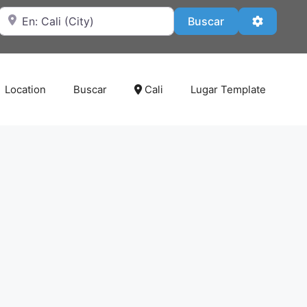
Cerca de
Buscar
Advanced
Buscar
Location
Buscar
Cali
Lugar Template