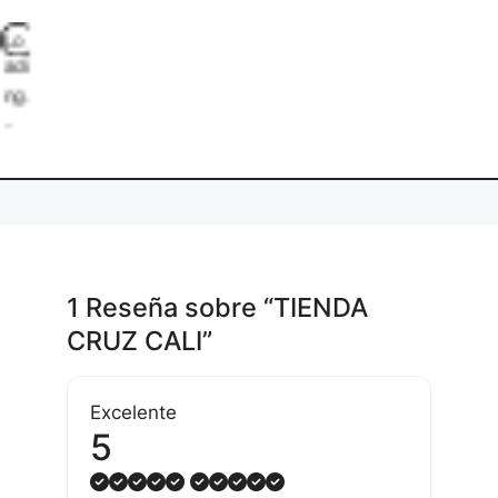
L
o
d
i
g
.
a
1 Reseña
sobre
“TIENDA
CRUZ CALI”
Excelente
5