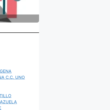
AGENA
A C.C. UNO
TILLO
LAZUELA
E