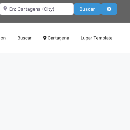
Cerca de
Buscar
Advanced
Buscar
ion
Buscar
Cartagena
Lugar Template