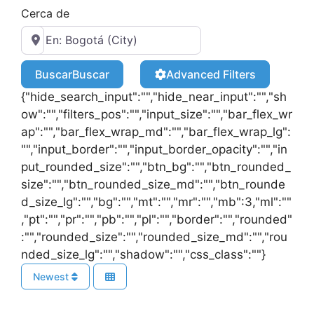
Cerca de
Buscar
Buscar
Advanced Filters
{"hide_search_input":"","hide_near_input":"","sh
ow":"","filters_pos":"","input_size":"","bar_flex_wr
ap":"","bar_flex_wrap_md":"","bar_flex_wrap_lg":
"","input_border":"","input_border_opacity":"","in
put_rounded_size":"","btn_bg":"","btn_rounded_
size":"","btn_rounded_size_md":"","btn_rounde
d_size_lg":"","bg":"","mt":"","mr":"","mb":3,"ml":""
,"pt":"","pr":"","pb":"","pl":"","border":"","rounded"
:"","rounded_size":"","rounded_size_md":"","rou
nded_size_lg":"","shadow":"","css_class":""}
Newest