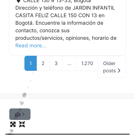
CALLE 150 # 13-33
,
Bogotá
Dirección y teléfono de JARDIN INFANTIL
CASITA FELIZ CALLE 150 CON 13 en
Bogotá. Encuentre la información de
contacto, conozca sus
productos/servicios, opiniones, horario de
Read more...
1
2
3
…
1.270
Older
posts
.
.
.
g
n
i
d
a
o