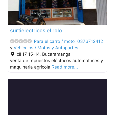
surtielectricos el rolo
Para el carro / moto
0376712412
y
Vehículos / Motos y Autopartes
cll 17 15-14
,
Bucaramanga
venta de repuestos eléctricos automotrices y
maquinaria agricola
Read more...