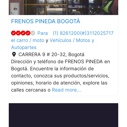
FRENOS PINEDA BOGOTÁ
Para
(1) 8261200{#}3112025717
el carro / moto
y
Vehículos / Motos y
Autopartes
CARRERA 9 # 20-32
,
Bogotá
Dirección y teléfono de FRENOS PINEDA en
Bogotá. Encuentre la información de
contacto, conozca sus productos/servicios,
opiniones, horario de atención, explore las
calles cercanas o
Read more...